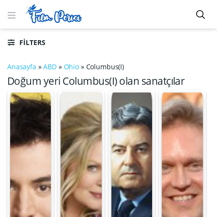
FILTERS
Anasayfa
»
ABD
»
Ohio
»
Columbus(I)
Doğum yeri Columbus(I) olan sanatçılar