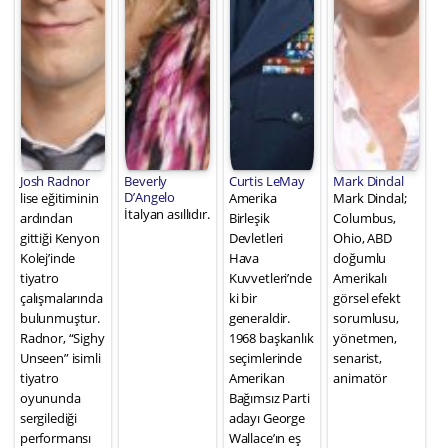
Josh Radnor
Beverly
Curtis LeMay
Mark Dindal
D’Angelo
lise eğitiminin
Amerika
Mark Dindal;
İtalyan asıllıdır.
ardından
Birleşik
Columbus,
gittiği Kenyon
Devletleri
Ohio, ABD
Kolej’inde
Hava
doğumlu
tiyatro
Kuvvetleri’nde
Amerikalı
çalışmalarında
ki bir
görsel efekt
bulunmuştur.
generaldir.
sorumlusu,
Radnor, “Sighy
1968 başkanlık
yönetmen,
Unseen” isimli
seçimlerinde
senarist,
tiyatro
Amerikan
animatör
oyununda
Bağımsız Parti
sergilediği
adayı George
performansı
Wallace’ın eş