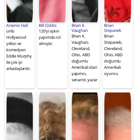
Arsenio Hall
Bill Cobbs
Brian K.
Brian
Vaughan
Stepanek
ünlü
120’yi aşkın
Brian K.
Brian
Hollywood
yapımda rol
Vaughan;
Stepanek;
yıldızı ve
almıştır.
Cleveland,
Cleveland,
komedyen
Ohio, ABD
Ohio, ABD
Eddie Murphy
doğumlu
doğumlu
ile çok iyi
Amerikalı idari
Amerikalı
arkadaşlardır.
yapımcı,
oyuncu
senarist, yazar