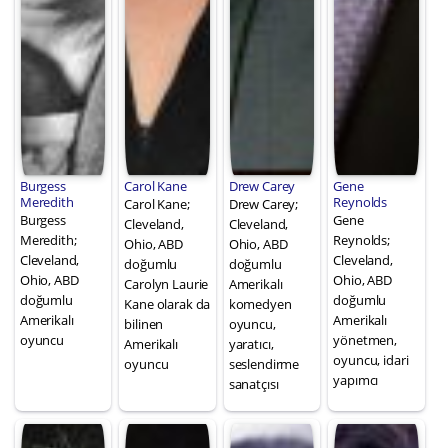
Burgess
Carol Kane
Drew Carey
Gene
Meredith
Reynolds
Carol Kane;
Drew Carey;
Burgess
Gene
Cleveland,
Cleveland,
Meredith;
Reynolds;
Ohio, ABD
Ohio, ABD
Cleveland,
Cleveland,
doğumlu
doğumlu
Ohio, ABD
Ohio, ABD
Carolyn Laurie
Amerikalı
doğumlu
doğumlu
Kane olarak da
komedyen
Amerikalı
Amerikalı
bilinen
oyuncu,
oyuncu
yönetmen,
Amerikalı
yaratıcı,
oyuncu, idari
oyuncu
seslendirme
yapımcı
sanatçısı