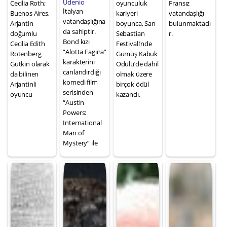
Udenio
Cecilia Roth;
oyunculuk
Fransız
İtalyan
Buenos Aires,
kariyeri
vatandaşlığı
vatandaşlığına
Arjantin
boyunca, San
bulunmaktadı
da sahiptir.
doğumlu
Sebastian
r.
Bond kızı
Cecilia Edith
Festivali’nde
“Alotta Fagina”
Rotenberg
Gümüş Kabuk
karakterini
Gutkin olarak
Ödülü’de dahil
canlandırdığı
da bilinen
olmak üzere
komedi film
Arjantinli
birçok ödül
serisinden
oyuncu
kazandı.
“Austin
Powers:
International
Man of
Mystery” ile