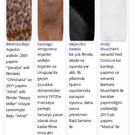
Bérénice Bejo
Santiago
Alejandro
Andy
Amigorena
Awada
Muschietti
Arjantin
Arjantin
bir çok filmde,
senarist Neil
asıllıdır. 2001
asıllıdır.
dizide ve
Cross ve kız
yapımı
Arjantin ve
oyunda yer
kardeşi,
“Şövalye” adlı
Uruguay’da
aldı. İlk
yapımcı ve
filmdeki
geçen
yıllarında
senarist
“Christiana” ve
çocukluk
tiyatro
Barbara
2011 yapımı
döneminden
oyunlarında
Muschietti ile
“Artist” adlı
sonra 1973’te
oynayan
beraber
filmde “Peppy
Fransa’ya
oyuncu, daha
yapımcılığını
Miller” rolüyle
yerleşti.
sonra
üstlendiği
tanınmıştır.
Senaryo yazarı
yönetmen
2013 yılı
Bejo, “Artist”
olarak otuz
Raúl Serrano
yapımı
kadar filme
ile
“Mama” ile
imza attı.