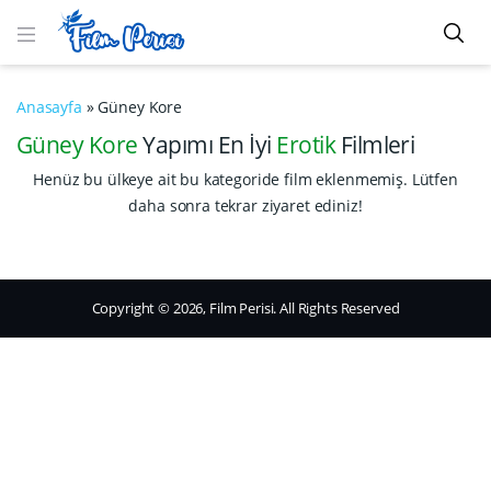
Anasayfa
»
Güney Kore
Güney Kore
Yapımı En İyi
Erotik
Filmleri
Henüz bu ülkeye ait bu kategoride film eklenmemiş. Lütfen
daha sonra tekrar ziyaret ediniz!
Copyright © 2026, Film Perisi. All Rights Reserved