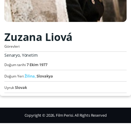
Zuzana Liová
Görevleri
Senaryo, Yönetim
7
Ekim
1977
Doğum tarihi
Žilina,
Slovakya
Doğum Yeri
Slovak
Uyruk
Copyright © 2026, Film Perisi. All Rights Reserved