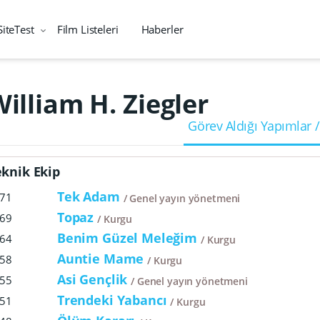
SiteTest
Film Listeleri
Haberler
illiam H. Ziegler
Görev Aldığı Yapımlar /
eknik Ekip
Tek Adam
71
Genel yayın yönetmeni
Topaz
69
Kurgu
Benim Güzel Meleğim
64
Kurgu
Auntie Mame
58
Kurgu
Asi Gençlik
55
Genel yayın yönetmeni
Trendeki Yabancı
51
Kurgu