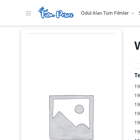
Ödül Alan Tüm Filmler
W
T
19
19
19
19
19
19