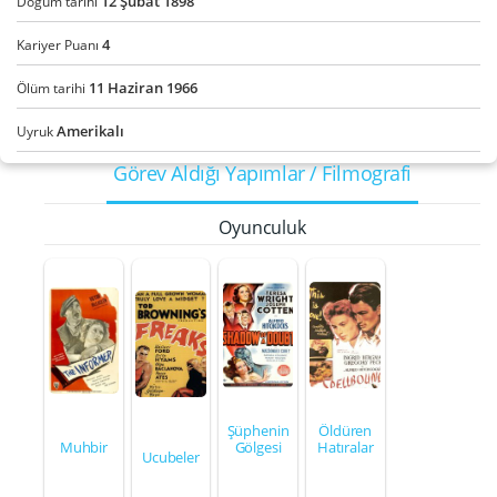
12
Şubat
1898
Doğum tarihi
4
Kariyer Puanı
11
Haziran
1966
Ölüm tarihi
Amerikalı
Uyruk
Görev Aldığı Yapımlar / Filmografi
Oyunculuk
Şüphenin
Öldüren
Muhbir
Gölgesi
Hatıralar
Ucubeler