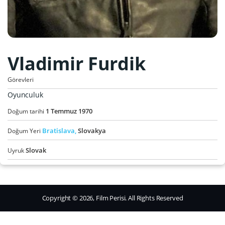
Vladimir Furdik
Görevleri
Oyunculuk
1
Temmuz
1970
Doğum tarihi
Bratislava,
Slovakya
Doğum Yeri
Slovak
Uyruk
Copyright © 2026, Film Perisi. All Rights Reserved