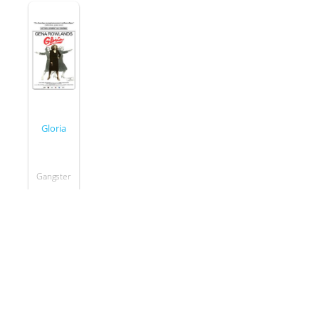
Gloria
Gangster
1980
Seslendirdiği Filmler