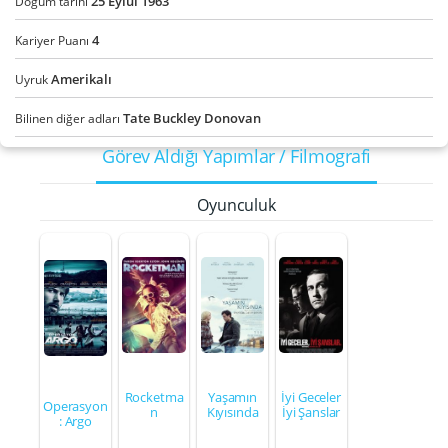
25
Eylül
1963
Doğum tarihi
4
Kariyer Puanı
Amerikalı
Uyruk
Tate Buckley Donovan
Bilinen diğer adları
Görev Aldığı Yapımlar / Filmografi
Oyunculuk
Rocketma
Yaşamın
İyi Geceler
Operasyon
n
Kıyısında
İyi Şanslar
: Argo