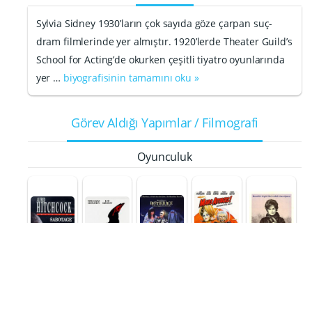
Sylvia Sidney 1930’ların çok sayıda göze çarpan suç-
dram filmlerinde yer almıştır. 1920’lerde Theater Guild’s
School for Acting’de okurken çeşitli tiyatro oyunlarında
yer …
biyografisinin tamamını oku »
Görev Aldığı Yapımlar / Filmografi
Oyunculuk
Çılgın
Yaz
Marslılar
Beterböce
Dilekleri,
Sabotage
İfrit
k
Kış Düşleri