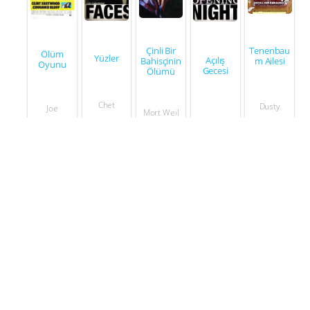
Çinli Bir
Tenenbau
Ölüm
Yüzler
Açılış
Bahisçinin
m Ailesi
Oyunu
Gecesi
Ölümü
Chet
Dusty
Joe
Mort Weil
1977
1968
2001
1968
1976
Prodüksiyon
Gölgeler
1959
Yardımcı yapımcı