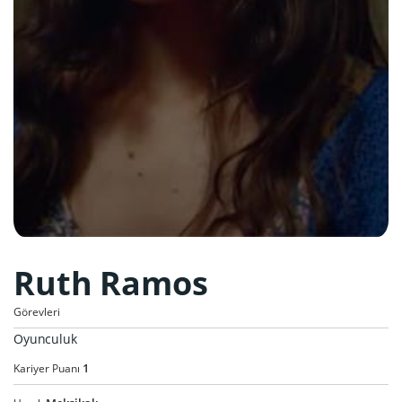
Ruth Ramos
Görevleri
Oyunculuk
1
Kariyer Puanı