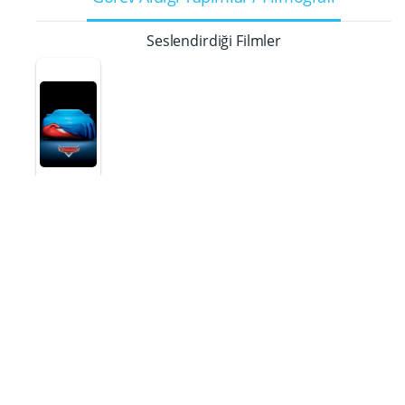
Seslendirdiği Filmler
Arabalar
Strip 'Kral'
Weathers
2006