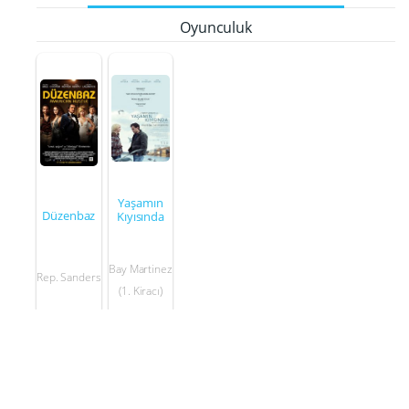
Oyunculuk
Yaşamın
Düzenbaz
Kıyısında
Bay Martinez
Rep. Sanders
(1. Kiracı)
2013
2016