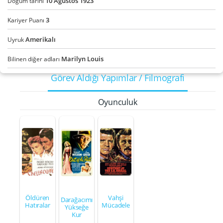
10
Ağustos
1923
Doğum tarihi
3
Kariyer Puanı
Amerikalı
Uyruk
Marilyn Louis
Bilinen diğer adları
Görev Aldığı Yapımlar / Filmografi
Oyunculuk
Öldüren
Vahşi
Darağacımı
Hatıralar
Mücadele
Yükseğe
Kur