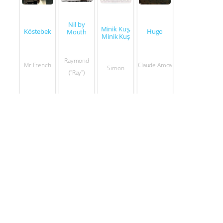
Nil by
Minik Kuş,
Köstebek
Hugo
Mouth
Minik Kuş
Raymond
Mr French
Claude Amca
Simon
("Ray")
2006
2011
1994
1997
Seslendirdiği Filmler