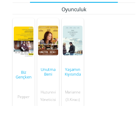
Oyunculuk
Unutma
Yaşamın
Biz
Beni
Kıyısında
Gençken
Huzurevi
Marianne
Pepper
Yöneticisi
(3.Kiracı)
2014
2014
2016