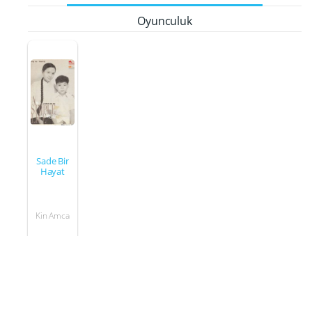
Oyunculuk
Sade Bir
Hayat
Kin Amca
2011