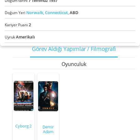
7
Temmuz
1957
Doğum tarihi
Norwalk,
Connecticut,
ABD
Doğum Yeri
2
Kariyer Puanı
Amerikalı
Uyruk
Görev Aldığı Yapımlar / Filmografi
Oyunculuk
Cyborg 2
Demir
Adam