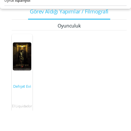
İspanyol
Uyruk
Görev Aldığı Yapımlar / Filmografi
Oyunculuk
Dehşet Evi
El Liquidador
2015