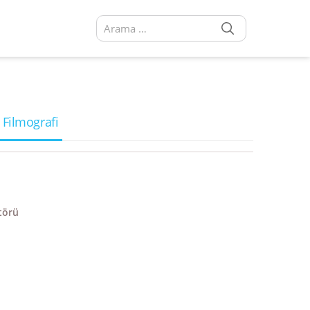
SEARCH
Arama sonuçları:
 Filmografi
törü