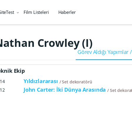
SiteTest
Film Listeleri
Haberler
Nathan Crowley (I)
Görev Aldığı Yapımlar /
eknik Ekip
Yıldızlararası
14
Set dekoratörü
John Carter: İki Dünya Arasında
12
Set dekora