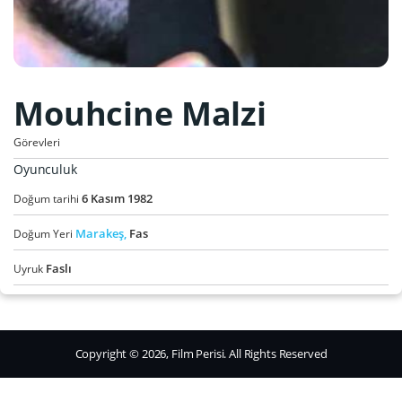
Mouhcine Malzi
Görevleri
Oyunculuk
6
Kasım
1982
Doğum tarihi
Marakeş,
Fas
Doğum Yeri
Faslı
Uyruk
Copyright © 2026, Film Perisi. All Rights Reserved