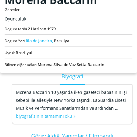
Görevleri
Oyunculuk
2
Haziran
1979
Doğum tarihi
Rio de Janeiro,
Brezilya
Doğum Yeri
Brezilyalı
Uyruk
Morena Silva de Vaz Setta Baccarin
Bilinen diğer adları
Biyografi
Morena Baccarin 10 yaşında iken gazeteci babasının işi
sebebi ile ailesiyle New York’a taşındı. LaGuardia Lisesi
Müzik ve Performans Sanatları’ndan ve ardından …
biyografisinin tamamını oku »
Görev Aldığı Yapımlar / Filmografi