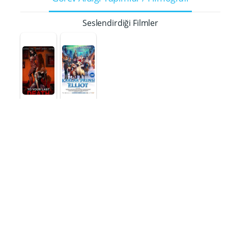
Seslendirdiği Filmler
Karlar
To Your
Prensi
Last Death
Elliot
Gamemaster
Corkie
2019
2018