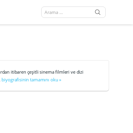
SEARCH
Arama sonuçları:
dan itibaren çeşitli sinema filmleri ve dizi
…
biyografisinin tamamını oku »