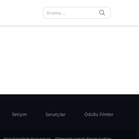
SEARCH
Arama sonuçları:
İletişim
Sanatçılar
Ödüllü Filmler
Kişisel Verilerin Korunması
Filmperisi.com Kullanım Şartları