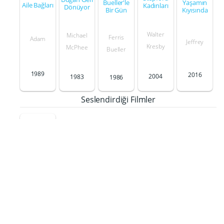
Yaşamın
Bueller'le
Aile Bağları
Kadınları
Dönüyor
Kıyısında
Bir Gün
Walter
Michael
Ferris
Adam
Jeffrey
Kresby
McPhee
Bueller
1989
2016
2004
1983
1986
Seslendirdiği Filmler
Mucizeler
Parkı