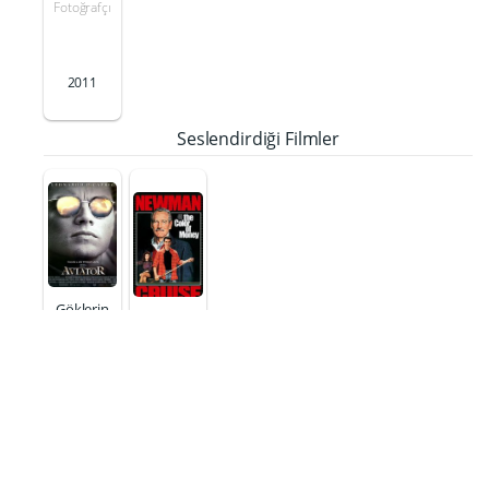
Fotoğrafçı
2011
Seslendirdiği Filmler
Göklerin
Hakimi
Paranın
Rengi
Cehennem
Melekleri
Açılış
Gösterimcisi
seslendirme
/ Kırmızı
si
Halıdaki