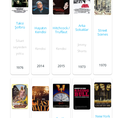
Taksi
Arka
Şoförü
Hayatın
Hitchcock /
Sokaklar
Street
Kendisi
Truffaut
Scenes
Siluet
Jimmy
seyreden
Kendisi
Kendisi
Shorts
yolcu
1970
2014
2015
1973
1976
New York