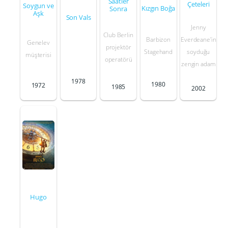
Saatler
Çeteleri
Soygun ve
Kızgın Boğa
Sonra
Aşk
Son Vals
Jenny
Club Berlin
Everdeane'in
Barbizon
Genelev
projektör
soyduğu
Stagehand
müşterisi
operatörü
zengin adam
1978
1980
1972
1985
2002
Hugo