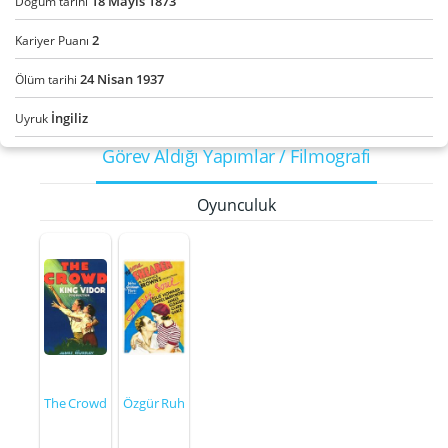
18
Mayıs
1873
Doğum tarihi
2
Kariyer Puanı
24
Nisan
1937
Ölüm tarihi
İngiliz
Uyruk
Görev Aldığı Yapımlar / Filmografi
Oyunculuk
The Crowd
Özgür Ruh