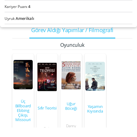
4
Kariyer Puanı
Amerikalı
Uyruk
Görev Aldığı Yapımlar / Filmografi
Oyunculuk
Üç
Uğur
Billboard
Yaşamın
Sıfır Teorisi
Böceği
Ebbing
Kıyısında
Çıkışı,
Missouri
Danny
Bob
Patrick
O’Neill
Robbie