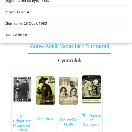
30
Eylül
1887
Doğum tarihi
4
Kariyer Puanı
23
Ocak
1980
Ölüm tarihi
Alman
Uyruk
Görev Aldığı Yapımlar / Filmografi
Oyunculuk
The Dancer
Dr.
Fridericus
Der weiße
of
Caligari'nin
Teufel
Sanssouci
Muayeneh
anesi