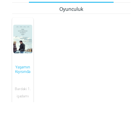
Oyunculuk
Yaşamın
Kıyısında
Bardaki 1.
işadamı
2016