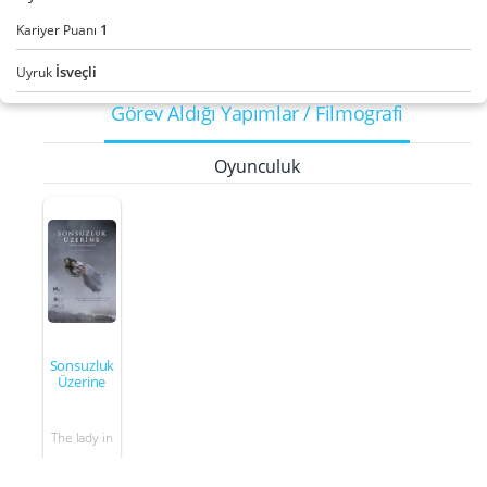
1
Kariyer Puanı
İsveçli
Uyruk
Görev Aldığı Yapımlar / Filmografi
Oyunculuk
Sonsuzluk
Üzerine
The lady in
the train