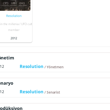
Resolution
tin the millenia / UFO cult
member
2012
önetim
Resolution
12
Yönetmen
enaryo
Resolution
12
Senarist
rodüksiyon