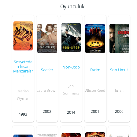
Oyunculuk
Sosyetede
n İnsan
Non-Stop
Saatler
Evrim
Son Umut
Manzaralar
ı
Jen
Laura Brown
Allison Reed
Julian
Marian
Summers
Wyman
2002
2001
2006
2014
1993