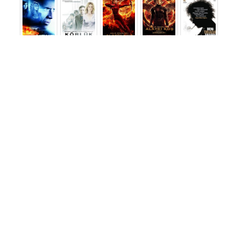
Açlık
Açlık
Oyunları:
Körlük
Beni Orada
Oyunları:
Next
Alaycı Kuş
Arama
Alaycı Kuş
Bölüm 1
Bölüm 2
Doktorun
Callie Ferris
President
Alice Fabian
Karısı
Alma Coin
Alma Coin
2007
2007
2008
2015
2014