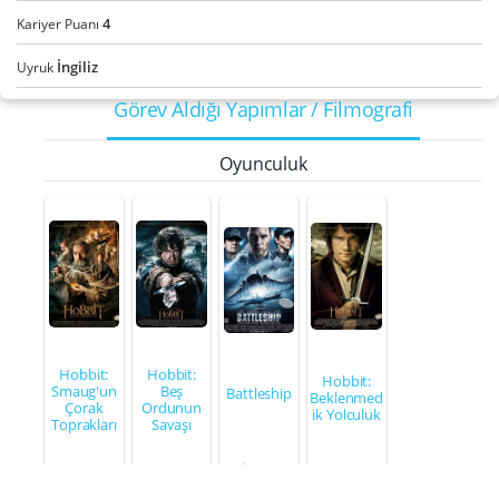
4
Kariyer Puanı
İngiliz
Uyruk
Görev Aldığı Yapımlar / Filmografi
Oyunculuk
Hobbit:
Hobbit:
Hobbit:
Smaug'un
Beş
Battleship
Beklenmed
Çorak
Ordunun
ik Yolculuk
Toprakları
Savaşı
Angus
Bain
Bain
Bain