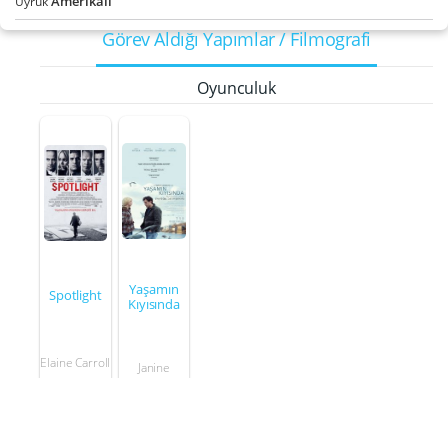
Amerikalı
Uyruk
Görev Aldığı Yapımlar / Filmografi
Oyunculuk
Yaşamın
Spotlight
Kıyısında
Elaine Carroll
Janine
2015
2016