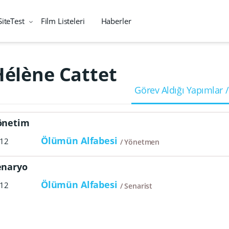
SiteTest
Film Listeleri
Haberler
Hélène Cattet
Görev Aldığı Yapımlar /
önetim
Ölümün Alfabesi
12
Yönetmen
enaryo
Ölümün Alfabesi
12
Senarist