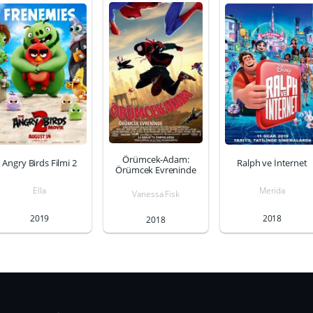
Örümcek-Adam:
Angry Birds Filmi 2
Ralph ve İnternet
Örümcek Evreninde
Ella
Merida
Vanessa Fisk
2019
2018
2018