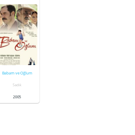
Babam ve Oğlum
Sadık
2005