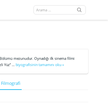
SEARCH
Arama sonuçları:
o Bölümü mezunudur. Oynadığı ilk sinema filmi
izli Yüz” …
biyografisinin tamamını oku »
 Filmografi