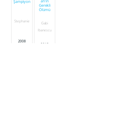
an'ın
Şampiyon
Gerekli
Ölümü
Stephanie
Gabi
Ibanescu
2008
2013
Seslendirdiği Filmler
Karlar
Tuhaf Bir
Terra'yı
Ülkesi 2
Sihir
Kurtarmak