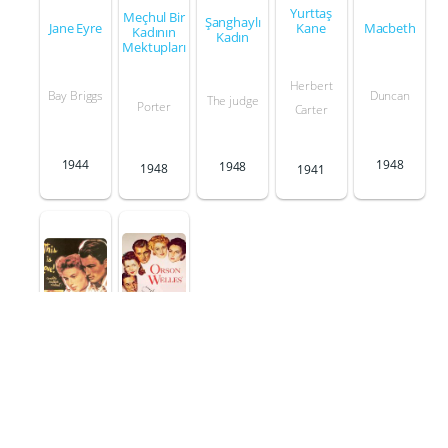
Yurttaş
Meçhul Bir
Şanghaylı
Jane Eyre
Macbeth
Kane
Kadının
Kadın
Mektupları
Herbert
Bay Briggs
Duncan
The judge
Porter
Carter
1944
1948
1948
1948
1941
Muhteşem
Öldüren
Ambersonl
Hatıralar
ar