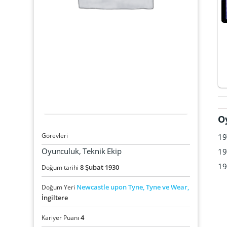
O
Görevleri
19
Oyunculuk, Teknik Ekip
19
19
8
Şubat
1930
Doğum tarihi
Newcastle upon Tyne,
Tyne ve Wear,
Doğum Yeri
İngiltere
4
Kariyer Puanı