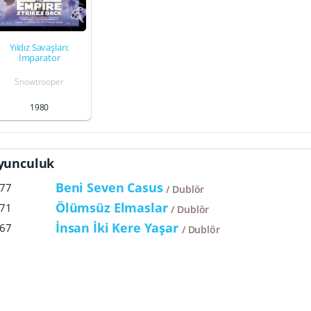
Yıldız Savaşları:
İmparator
Snowtrooper
1980
yunculuk
Beni Seven Casus
77
Dublör
Ölümsüz Elmaslar
71
Dublör
İnsan İki Kere Yaşar
67
Dublör