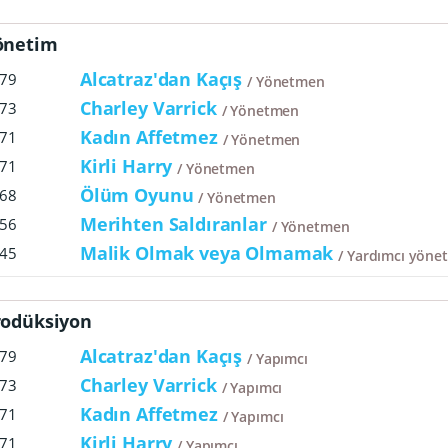
önetim
Alcatraz'dan Kaçış
79
Yönetmen
Charley Varrick
73
Yönetmen
Kadın Affetmez
71
Yönetmen
Kirli Harry
71
Yönetmen
Ölüm Oyunu
68
Yönetmen
Merihten Saldıranlar
56
Yönetmen
Malik Olmak veya Olmamak
45
Yardımcı yöne
rodüksiyon
Alcatraz'dan Kaçış
79
Yapımcı
Charley Varrick
73
Yapımcı
Kadın Affetmez
71
Yapımcı
Kirli Harry
71
Yapımcı