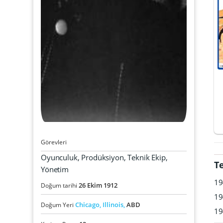
Görevleri
Oyunculuk, Prodüksiyon, Teknik Ekip,
T
Yönetim
19
26
Ekim
1912
Doğum tarihi
19
Chicago,
Illinois,
ABD
Doğum Yeri
19