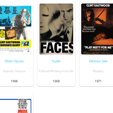
Ölüm Oyunu
Yüzler
Ölümün Sesi
Asansör Yolcusu
Extra at Whiskey A-Go-Go
Murphy
1968
1968
1971