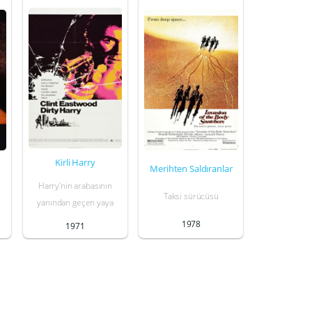
Kirli Harry
Merihten Saldıranlar
Harry'nin arabasının
Taksi sürücüsü
yanından geçen yaya
1978
1971