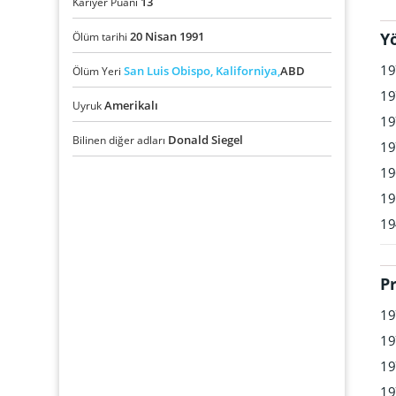
13
Kariyer Puanı
20
Nisan
1991
Y
Ölüm tarihi
19
San Luis Obispo,
Kaliforniya,
ABD
Ölüm Yeri
19
Amerikalı
Uyruk
19
Donald Siegel
Bilinen diğer adları
19
19
19
19
P
19
19
19
19