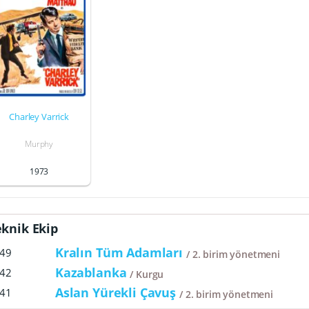
Charley Varrick
Murphy
1973
eknik Ekip
Kralın Tüm Adamları
49
2. birim yönetmeni
Kazablanka
42
Kurgu
Aslan Yürekli Çavuş
41
2. birim yönetmeni