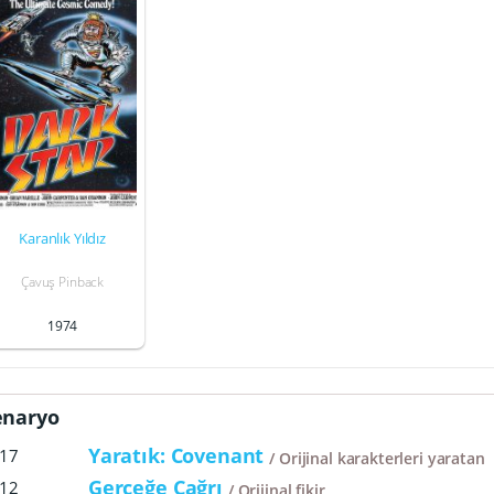
Karanlık Yıldız
Çavuş Pinback
1974
enaryo
Yaratık: Covenant
17
Orijinal karakterleri yaratan
Gerçeğe Çağrı
12
Orijinal fikir