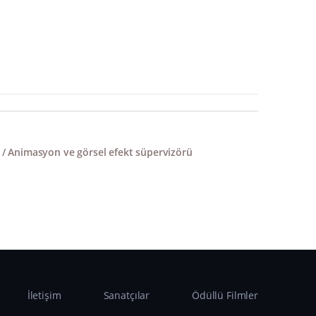
Animasyon ve görsel efekt süpervizörü
İletişim
Sanatçılar
Ödüllü Filmler