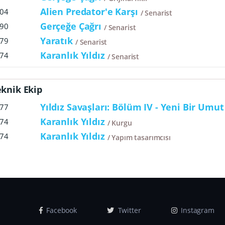
Alien Predator'e Karşı
04
Senarist
Gerçeğe Çağrı
90
Senarist
Yaratık
79
Senarist
Karanlık Yıldız
74
Senarist
eknik Ekip
Yıldız Savaşları: Bölüm IV - Yeni Bir Umut
77
Karanlık Yıldız
74
Kurgu
Karanlık Yıldız
74
Yapım tasarımcısı
Facebook
Twitter
Instagram