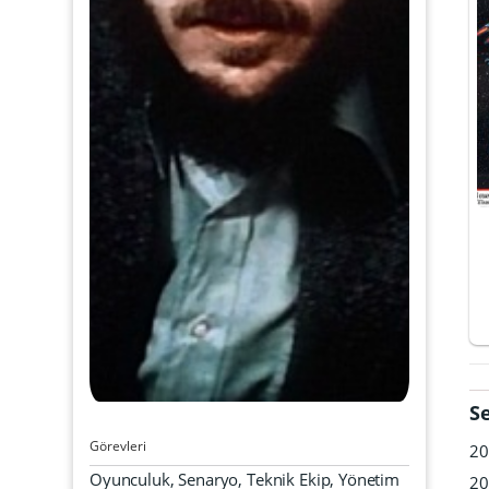
S
Görevleri
20
Oyunculuk, Senaryo, Teknik Ekip, Yönetim
20