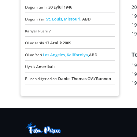
20
30
Eylül
1946
Doğum tarihi
19
St. Louis,
Missouri,
ABD
Doğum Yeri
19
7
Kariyer Puanı
19
17
Aralık
2009
Ölüm tarihi
T
Los Angeles,
Kaliforniya,
ABD
Ölüm Yeri
19
Amerikalı
Uyruk
19
Daniel Thomas O\\\'Bannon
Bilinen diğer adları
19