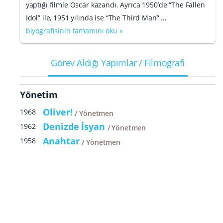
yaptığı filmle Oscar kazandı. Ayrıca 1950’de “The Fallen
Idol” ile, 1951 yılında ise “The Third Man” …
biyografisinin tamamını oku »
Görev Aldığı Yapımlar / Filmografi
Yönetim
Oliver!
1968
Yönetmen
Denizde İsyan
1962
Yönetmen
Anahtar
1958
Yönetmen
Üçüncü Adam
1949
Yönetmen
Masum Kadın
1948
Yönetmen
Senaryo
Üçüncü Adam
1949
Senarist