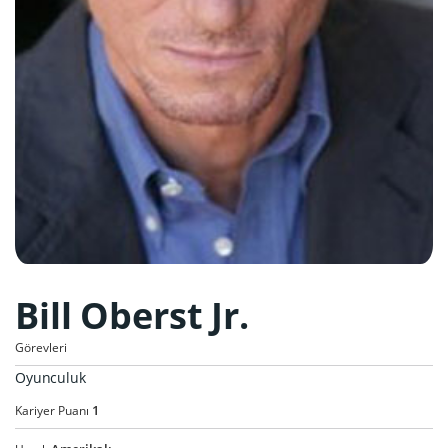
Bill Oberst Jr.
Görevleri
Oyunculuk
1
Kariyer Puanı