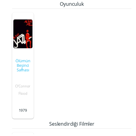
Oyunculuk
Ölümün
Beşinci
Safhası
O'Connor
Flood
1979
Seslendirdiği Filmler