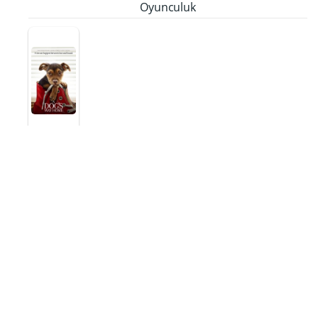
Oyunculuk
Sadık
Dostum
Gavin
2018