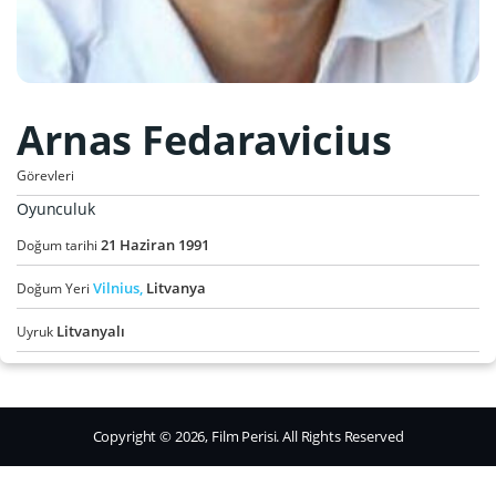
Arnas Fedaravicius
Görevleri
Oyunculuk
21
Haziran
1991
Doğum tarihi
Vilnius,
Litvanya
Doğum Yeri
Litvanyalı
Uyruk
Copyright © 2026, Film Perisi. All Rights Reserved